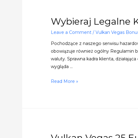
Wybieraj Legalne K
Leave a Comment
/
Vulkan Vegas Bonus
Pochodzące z naszego serwisu hazardow
obowiązuje również ogólny Regulamin bo
waluty. Sprawna kadra klienta, działająca
wygląda …
Read More »
Vulkan Vegas 25 E