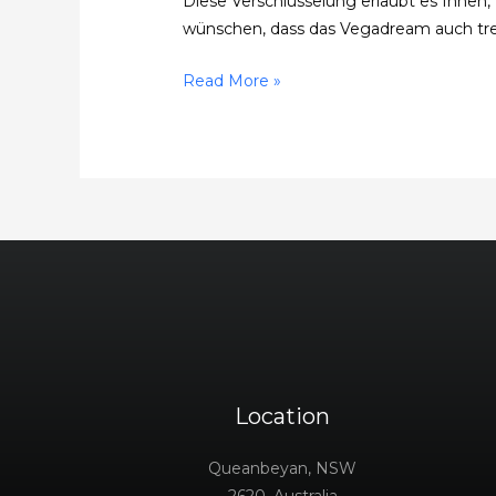
Diese Verschlüsselung erlaubt es Ihnen,
wünschen, dass das Vegadream auch tre
Read More »
Location
Queanbeyan, NSW