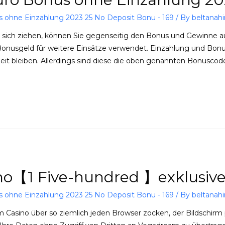
 ohne Einzahlung 2023 25 No Deposit Bonu - 169
/ By
beltanahi
h sich ziehen, können Sie gegenseitig den Bonus und Gewinne a
s Bonusgeld für weitere Einsätze verwendet. Einzahlung und Bo
t bleiben. Allerdings sind diese die oben genannten Bonuscodes
no【1 Five-hundred 】exklusiv
 ohne Einzahlung 2023 25 No Deposit Bonu - 169
/ By
beltanahi
Casino über so ziemlich jeden Browser zocken, der Bildschirm 