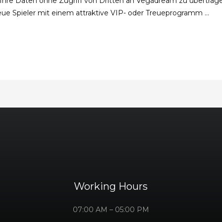
 Ihre Daten ohne Zugriff von Dritten an Vegadream zu übertrage
ue Spieler mit einem attraktive VIP- oder Treueprogramm …
Working Hours
07:00 AM – 05:00 PM