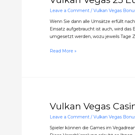
Leave a Comment
/
Vulkan Vegas Bonus
Wenn Sie dann alle Umsätze erfüllt nac
Einsatz aufgebraucht ist auch, wird da
umgesetzt werden, wozu jeweils Tage Zei
Read More »
Vulkan Vegas Casi
Leave a Comment
/
Vulkan Vegas Bonus
Spieler können die Games im Vegadream 