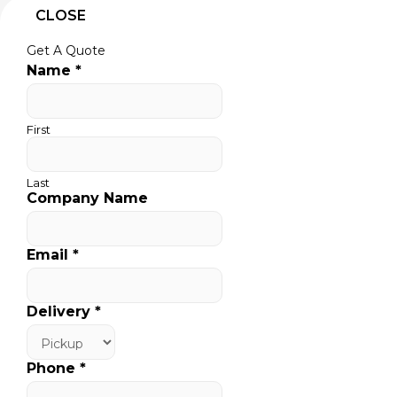
CLOSE
Get A Quote
Name
*
First
Last
Company Name
Email
*
Delivery
*
Phone
*