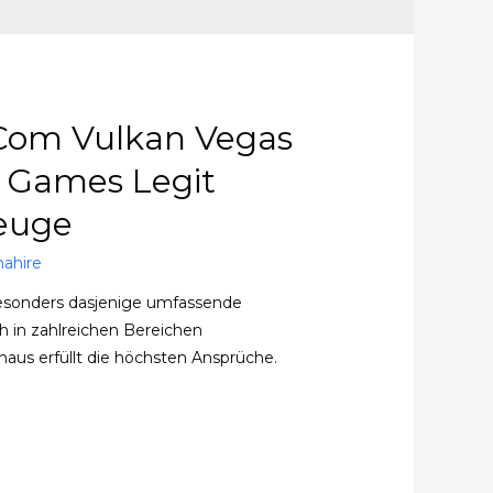
 Com Vulkan Vegas
e Games Legit
euge
nahire
 Besonders dasjenige umfassende
 in zahlreichen Bereichen
naus erfüllt die höchsten Ansprüche.