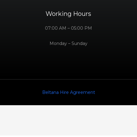
Working Hours
07:00 AM – 05:00 PM
Monday – Sunday
Beltana Hire Agreement