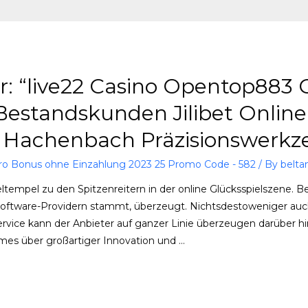
r: “live22 Casino Open️top883
estandskunden Jilibet Onlin
 Hachenbach Präzisionswerkz
ro Bonus ohne Einzahlung 2023 25 Promo Code - 582
/ By
belta
ieltempel zu den Spitzenreitern in der online Glücksspielszene.
oftware-Providern stammt, überzeugt. Nichtsdestoweniger auch
ervice kann der Anbieter auf ganzer Linie überzeugen darüber hi
es über großartiger Innovation und …