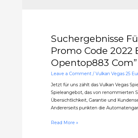
Suchergebnisse Fü
Promo Code 2022 B
Open️top883 Com”
Leave a Comment
/
Vulkan Vegas 25 Eu
Jetzt für uns zählt das Vulkan Vegas Sp
Spieleangebot, das von renommierten S
Übersichtlichkeit, Garantie und Kundens
Andererseits punkten die Automatengam
Read More »