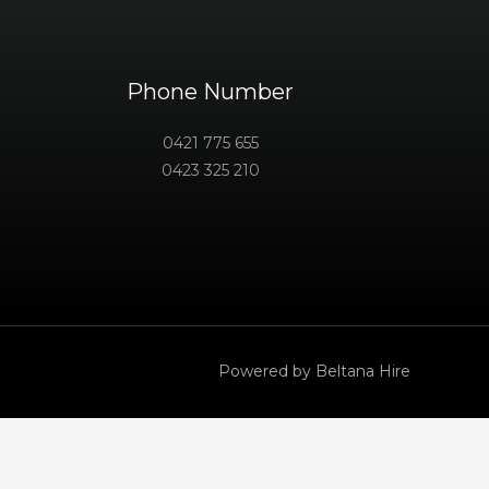
Phone Number
0421 775 655
0423 325 210
Powered by Beltana Hire