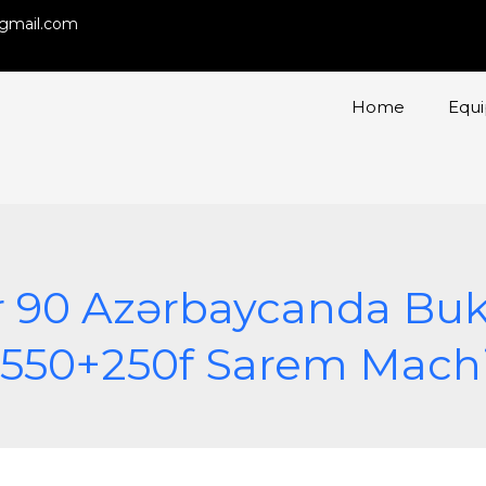
@gmail.com
Home
Equ
r 90 Azərbaycanda Bu
 550+250f Sarem Machi