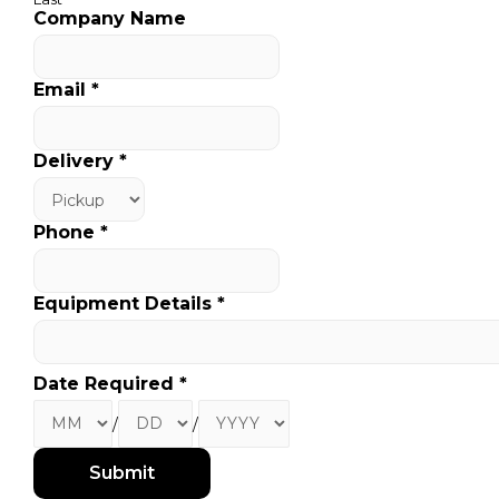
Company Name
Email
*
Delivery
*
Phone
*
Equipment Details
*
Date Required
*
/
/
Submit