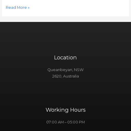
Read More »
Location
Queanbeyan, NSW
2620, Australia
Working Hours
07:00 AM – 05:00 PM