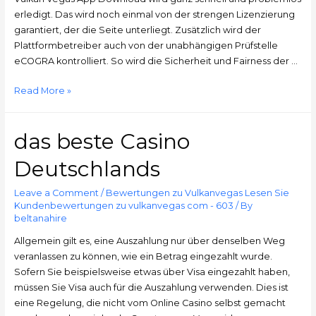
erledigt. Das wird noch einmal von der strengen Lizenzierung
garantiert, der die Seite unterliegt. Zusätzlich wird der
Plattformbetreiber auch von der unabhängigen Prüfstelle
eCOGRA kontrolliert. So wird die Sicherheit und Fairness der …
Read More »
das beste Casino
Deutschlands
Leave a Comment
/
Bewertungen zu Vulkanvegas Lesen Sie
Kundenbewertungen zu vulkanvegas com - 603
/ By
beltanahire
Allgemein gilt es, eine Auszahlung nur über denselben Weg
veranlassen zu können, wie ein Betrag eingezahlt wurde.
Sofern Sie beispielsweise etwas über Visa eingezahlt haben,
müssen Sie Visa auch für die Auszahlung verwenden. Dies ist
eine Regelung, die nicht vom Online Casino selbst gemacht