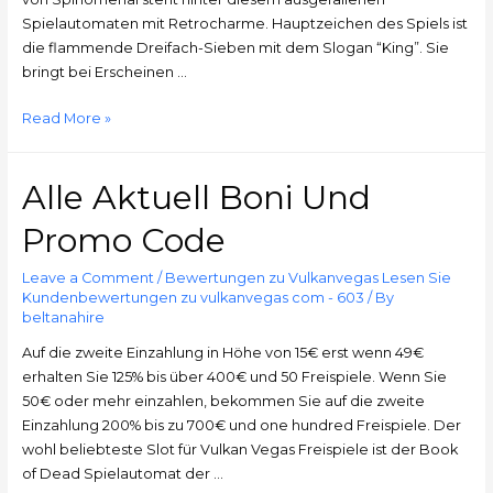
Spielautomaten mit Retrocharme. Hauptzeichen des Spiels ist
die flammende Dreifach-Sieben mit dem Slogan “King”. Sie
bringt bei Erscheinen …
Read More »
Alle Aktuell Boni Und
Promo Code
Leave a Comment
/
Bewertungen zu Vulkanvegas Lesen Sie
Kundenbewertungen zu vulkanvegas com - 603
/ By
beltanahire
Auf die zweite Einzahlung in Höhe von 15€ erst wenn 49€
erhalten Sie 125% bis über 400€ und 50 Freispiele. Wenn Sie
50€ oder mehr einzahlen, bekommen Sie auf die zweite
Einzahlung 200% bis zu 700€ und one hundred Freispiele. Der
wohl beliebteste Slot für Vulkan Vegas Freispiele ist der Book
of Dead Spielautomat der …