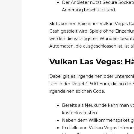
Der Anbieter nutzt Secure Socket
Änderung beschützt sind.
Slots können Spieler im Vulkan Vegas Ca
Cash gespielt wird. Spiele ohne Einzahl
werden die wichtigsten Wundern beantwo
Automaten, die ausgeschlossen ist, ist 
Vulkan Las Vegas: Hä
Dabei gilt es, irgendeinen oder untersc
sich in der Regel 4. 500 Euro, die an die
irgendeinen solchen Code.
Bereits als Neukunde kann man v
kostenlos testen.
Neben dem Willkommenspaket gib
Im Falle von Vulkan Vegas Intern