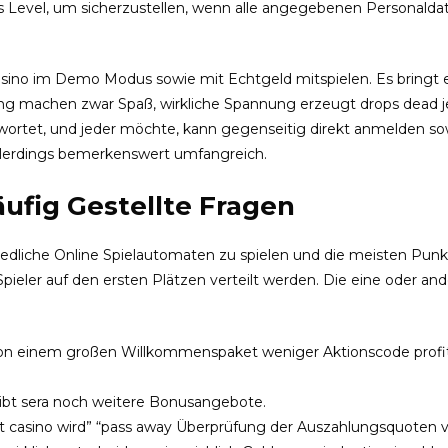
s Level, um sicherzustellen, wenn alle angegebenen Personalda
sino im Demo Modus sowie mit Echtgeld mitspielen. Es bringt ei
ung machen zwar Spaß, wirkliche Spannung erzeugt drops dead jed
rtet, und jeder möchte, kann gegenseitig direkt anmelden sow
allerdings bemerkenswert umfangreich.
ufig Gestellte Fragen
hiedliche Online Spielautomaten zu spielen und die meisten Pu
 Spieler auf den ersten Plätzen verteilt werden. Die eine oder an
on einem großen Willkommenspaket weniger Aktionscode profiti
t sera noch weitere Bonusangebote.
et casino wird” “pass away Überprüfung der Auszahlungsquoten