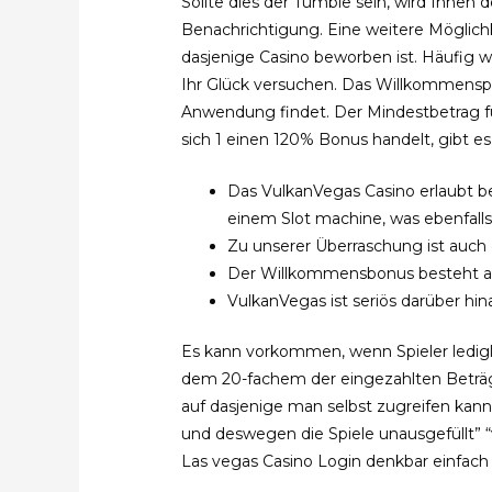
Sollte dies der Tumble sein, wird Ihnen 
Benachrichtigung. Eine weitere Möglichk
dasjenige Casino beworben ist. Häufig w
Ihr Glück versuchen. Das Willkommenspa
Anwendung findet. Der Mindestbetrag f
sich 1 einen 120% Bonus handelt, gibt 
Das VulkanVegas Casino erlaubt b
einem Slot machine, was ebenfall
Zu unserer Überraschung ist auch d
Der Willkommensbonus besteht au
VulkanVegas ist seriös darüber hi
Es kann vorkommen, wenn Spieler ledig
dem 20-fachem der eingezahlten Beträge 
auf dasjenige man selbst zugreifen kan
und deswegen die Spiele unausgefüllt” 
Las vegas Casino Login denkbar einfach