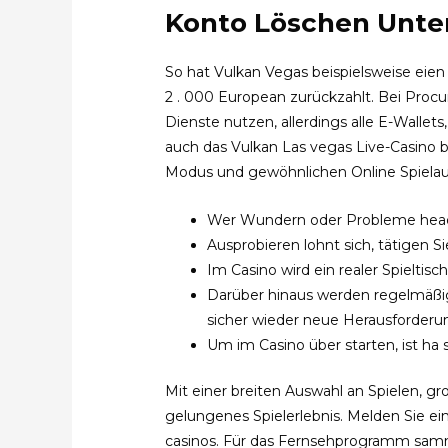
Konto Löschen Unte
So hat Vulkan Vegas beispielsweise eie
2 . 000 European zurückzahlt. Bei Proc
Dienste nutzen, allerdings alle E-Wallet
auch das Vulkan Las vegas Live-Casino b
Modus und gewöhnlichen Online Spiel
Wer Wundern oder Probleme head w
Ausprobieren lohnt sich, tätigen S
Im Casino wird ein realer Spieltis
Darüber hinaus werden regelmäßig
sicher wieder neue Herausforderu
Um im Casino über starten, ist ha 
Mit einer breiten Auswahl an Spielen, g
gelungenes Spielerlebnis. Melden Sie e
casinos. Für das Fernsehprogramm samm