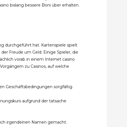
no bislang bessere Boni über erhalten.
ng durchgeführt hat. Kartenspiele spielt
er Freude um Geld. Einige Spieler, die
ächlich vorab in einem Internet casino
n Vorgängern zu Casinos, auf welche
nen Geschäftsbedingungen sorgfältig
ungskurs aufgrund der tatsache
 sich irgendeinen Namen gemacht.