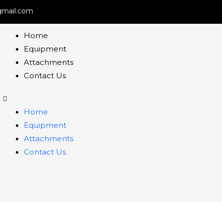
gmail.com
Home
Equipment
Attachments
Contact Us
Home
Equipment
Attachments
Contact Us