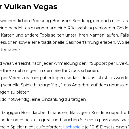
r Vulkan Vegas
n wöchentlichen Procuring Bonus im Sendung, der euch nicht auf
uring handelt es einander um eine Rückzahlung verlorener Gelde
s, Karten und andere Tools sollten unter Ihren Namen laufen. Fall
esuchen sowie eine traditionelle Casinoerfahrung erleben. Wo li
automaten?
ear, erreicht nach jeder Anmeldung den” “Support per Live-Ch
ie Ihre Erfahrungen, in dem Sie Ihr Glück schauen.
ch per Videostreaming übertragen, sodass du uns fühlst, als würde
 schnelle Spiele hinzugefügt, 1 das Angebot auf dem neuesten 
ngen zu bieten.
sido notwendig, eine Einzahlung zu tätigen.
roßzügigen Boni darüber hinaus erstklassigem Kundensupport off
inander noch heute a great und tauchen Sie ein in pass away sp
eln Spieler nicht aufgefordert
tischspiele
je 10 € Einsatz eine