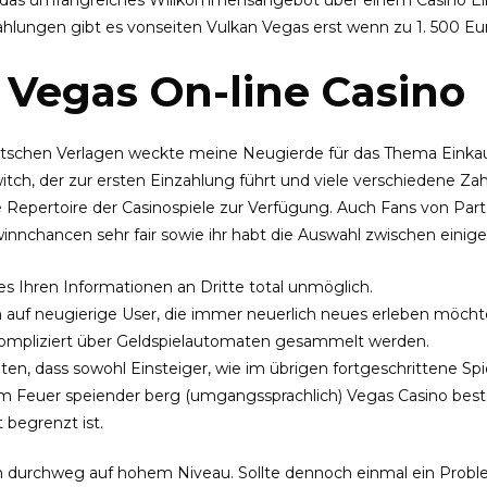
 es das umfangreiches Willkommensangebot über einem Casino 
zahlungen gibt es vonseiten Vulkan Vegas erst wenn zu 1. 500 Euro
Vegas On-line Casino
schen Verlagen weckte meine Neugierde für das Thema Einka
tch, der zur ersten Einzahlung führt und viele verschiedene Z
 Repertoire der Casinospiele zur Verfügung. Auch Fans von Par
winnchancen sehr fair sowie ihr habt die Auswahl zwischen eini
des Ihren Informationen an Dritte total unmöglich.
auf neugierige User, die immer neuerlich neues erleben möcht
ompliziert über Geldspielautomaten gesammelt werden.
lten, dass sowohl Einsteiger, wie im übrigen fortgeschrittene Sp
 im Feuer speiender berg (umgangssprachlich) Vegas Casino beste
 begrenzt ist.
n durchweg auf hohem Niveau. Sollte dennoch einmal ein Problem