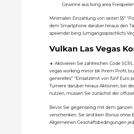
Gewinne aus living area Freispielen
Minimalen Einzahlung von seiten 55″ “P
dem Smartphone darüber hinaus den Tabl
speiender berg (umgangssprachlich) Veg
Vulkan Las Vegas Ko
🔸 Aktivieren Sie zahlreichen Code SCRL
vegas working mirror bk Ihrem Profil, bu
generelles” “Einsatzlimit von fünf Euro
Turniere darüber hinaus Aktionen, bei 
nutzen, müssen Sie zunächst der offizie
Bevor Sie gegenseitig mit dem ganzen
verschenken. Sie sind kein Bonus ohne 
Allgemeinen Geschäftsbedingungen jed