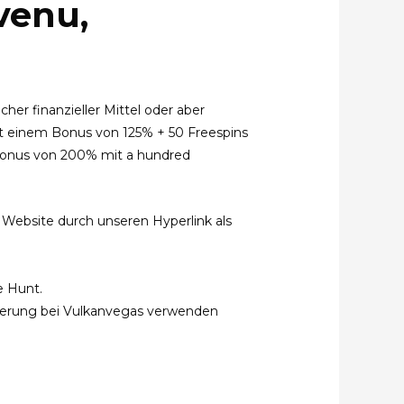
venu,
her finanzieller Mittel oder aber
it einem Bonus von 125% + 50 Freespins
 Bonus von 200% mit a hundred
Website durch unseren Hyperlink als
e Hunt.
strierung bei Vulkanvegas verwenden