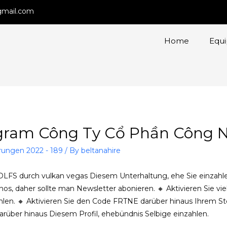
gmail.com
Home
Equ
egram Công Ty Cổ Phần Công 
rungen 2022 - 189
/ By
beltanahire
OLFS durch vulkan vegas Diesem Unterhaltung, ehe Sie einzahle
nos, daher sollte man Newsletter abonieren. 🔸 Aktivieren Sie 
hlen. 🔸 Aktivieren Sie den Code FRTNE darüber hinaus Ihrem Stec
rüber hinaus Diesem Profil, ehebündnis Selbige einzahlen.