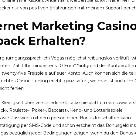
uf ‘Online Hilfe’ klicken. Andernfalls werden Sie sofort mit eine
ocker nur von positiven Erfahrungen mit meinem Support berich
rnet Marketing Casin
back Erhalten?
rg (umgangssprachlich) Vegas möglichst reibungslos verläuft, wi
n. Zahlt Ihr mindestens 10 Euro” “aufgrund der Kontoeröffnun
twenty-five Freispiele auf euer Konto. Auch können sich die te
chtes Casino-Feeling erlebt, ganz sofort, wo man ist auch. Im C
icht fehlen.
e Kleinigkeit über verschiedene Glücksspielplattformen sowie erst
k-, Roulette-, Poker-, Baccarat-, Keno- und Lotteriespiele.
 wie Passwort mit dem person einen Bonus freischalten kann.
estätigung per SMS-Code und schon erscheint das Bonusgeld ins
egas bezüglich jeder Bedingungen zeigen, wenn du den Bonus