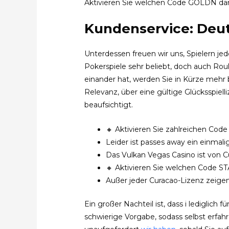
Aktivieren Sie welchen Code GOLDN darü
Kundenservice: Deu
Unterdessen freuen wir uns, Spielern jed
Pokerspiele sehr beliebt, doch auch Roul
einander hat, werden Sie in Kürze mehr 
Relevanz, über eine gültige Glücksspiel
beaufsichtigt.
🔸 Aktivieren Sie zahlreichen Cod
Leider ist passes away ein einmal
Das Vulkan Vegas Casino ist von Cur
🔸 Aktivieren Sie welchen Code ST
Außer jeder Curacao-Lizenz zeigen
Ein großer Nachteil ist, dass i lediglic
schwierige Vorgabe, sodass selbst erfah