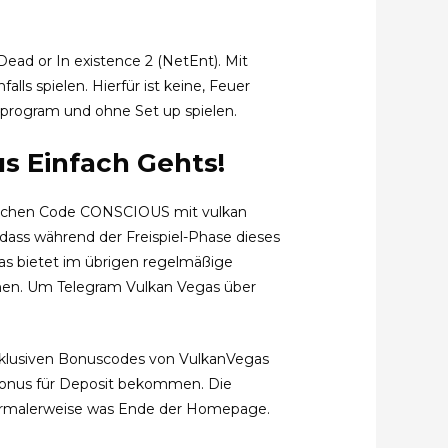
ad or In existence 2 (NetEnt). Mit
s spielen. Hierfür ist keine, Feuer
 program und ohne Set up spielen.
s Einfach Gehts!
hlreichen Code CONSCIOUS mit vulkan
 dass während der Freispiel-Phase dieses
gas bietet im übrigen regelmäßige
nnen. Um Telegram Vulkan Vegas über
.
klusiven Bonuscodes von VulkanVegas
 Bonus für Deposit bekommen. Die
ormalerweise was Ende der Homepage.