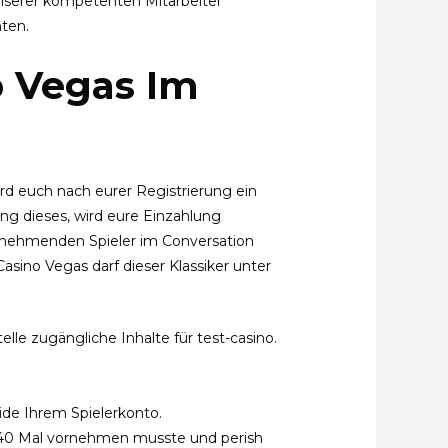
m unserer kompetenten Mitarbeiter
ten.
o Vegas Im
rd euch nach eurer Registrierung ein
g dieses, wird eure Einzahlung
ilnehmenden Spieler im Conversation
asino Vegas darf dieser Klassiker unter
elle zugängliche Inhalte für test-casino.
ide Ihrem Spielerkonto.
 40 Mal vornehmen musste und perish