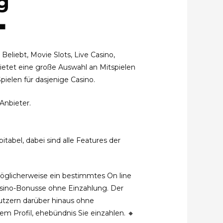
g
️
eliebt, Movie Slots, Live Casino,
 bietet eine große Auswahl an Mitspielen
ielen für dasjenige Casino.
Anbieter.
abel, dabei sind alle Features der
möglicherweise ein bestimmtes On line
Casino-Bonusse ohne Einzahlung. Der
utzern darüber hinaus ohne
m Profil, ehebündnis Sie einzahlen. 🔸