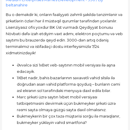
beltanahire
Bu o deməkdir ki, onların fəaliyyəti zəhmli şəkildə tənzimlənir və
şirkətlərin özləri hər il müstəqil qurumlar tərəfindən yoxlanılır.
Lisenziyasız ofis yoxdur BK Üst vurmadı.Qeydiyyat bonusu
Növbəti dəfə izah etdiyim vaxt adımı, elektron poçtumu və veb
saytımı bu brauzerdə qeyd edin. 3000-dən artıq ödəniş
terminalımız və istifadəçi dostu interfeysimizlə 7/24
xidmətinizdəyik!
Əvvəlcə sizi 1xBet veb-saytının mobil versiyası ilə aşna
edəcəyik.
1XBet nadir, bahis bazarlarının səxavətli vahid silsilə ilə
doğrudan asan vahid platforma qoyduq – bunların cəmi
əsl ekranın sol tərəfindəki menyuya daxil edilə bilər.
Mərc şirkəti üzrə saytın 1xbet mobil versiyası
tətbiqetməsini devirmək üçün bukmeyker şirkəti üzrə
rəsmi sayta olmaya güzgü sayta daxil olmalısınız.
Bukmeykerin bir çox təzə müştərisi sorğu ilə maraqlanır,
bukmeyker yükləyin vahid smartfona?