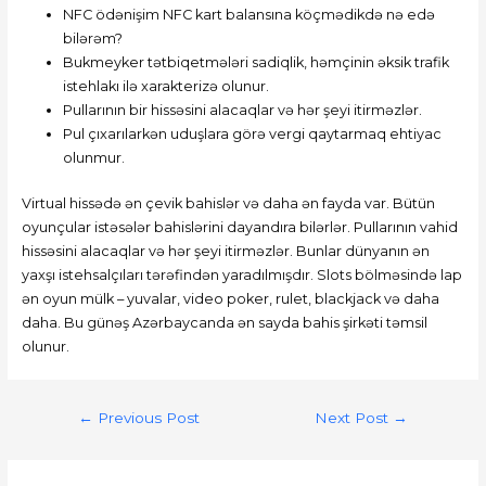
NFC ödənişim NFC kart balansına köçmədikdə nə edə
bilərəm?
Bukmeyker tətbiqetmələri sadiqlik, həmçinin əksik trafik
istehlakı ilə xarakterizə olunur.
Pullarının bir hissəsini alacaqlar və hər şeyi itirməzlər.
Pul çıxarılarkən uduşlara görə vergi qaytarmaq ehtiyac
olunmur.
Virtual hissədə ən çevik bahislər və daha ən fayda var. Bütün
oyunçular istəsələr bahislərini dayandıra bilərlər. Pullarının vahid
hissəsini alacaqlar və hər şeyi itirməzlər. Bunlar dünyanın ən
yaxşı istehsalçıları tərəfindən yaradılmışdır. Slots bölməsində lap
ən oyun mülk – yuvalar, video poker, rulet, blackjack və daha
daha. Bu günəş Azərbaycanda ən sayda bahis şirkəti təmsil
olunur.
←
Previous Post
Next Post
→