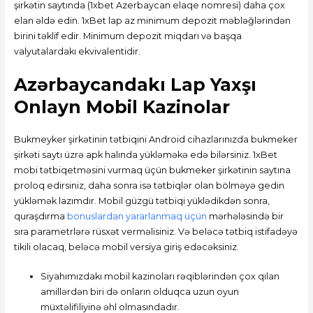
şirkətin saytında (1xbet Azerbaycan elaqe nomresi) daha çox
elan əldə edin. 1xBet lap az minimum depozit məbləğlərindən
birini təklif edir. Minimum depozit miqdarı və başqa
valyutalardakı ekvivalentidir.
Azərbaycandakı Lap Yaxşı
Onlayn Mobil Kazinolar
Bukmeyker şirkətinin tətbiqini Android cihazlarınızda bukmeker
şirkəti saytı üzrə apk halında yükləməkə edə bilərsiniz. 1xBet
mobi tətbiqetməsini vurmaq üçün bukmeker şirkətinin saytına
proloq edirsiniz, daha sonra isə tətbiqlər olan bölməyə gedin
yükləmək lazımdır. Mobil güzgü tətbiqi yüklədikdən sonra,
quraşdırma
bonuslardan yararlanmaq üçün
mərhələsində bir
sıra parametrlərə rüsxət verməlisiniz. Və beləcə tətbiq istifadəyə
tikili olacaq, beləcə mobil versiya giriş edəcəksiniz.
Siyahımızdakı mobil kazinoları rəqiblərindən çox qılan
amillərdən biri də onların olduqca uzun oyun
müxtəlifiliyinə əhl olmasındadır.