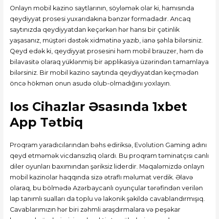
Onlayn mobil kazino saytlarının, söyləmək olar ki, hamısında
qeydiyyat prosesi yuxarıdakına bənzər formadadır. Ancaq
saytınızda qeydiyyatdan keçərkən hər hansı bir çətinlik
yaşasanız, müştəri dəstək xidmətinə yazıb, ianə şəhla bilərsiniz.
Qeyd edək ki, qeydiyyat prosesini həm mobil brauzer, həm də
bilavasitə olaraq yüklənmiş bir applikasiya üzərindən tamamlaya
bilərsiniz. Bir mobil kazino saytında qeydiyyatdan keçmədən
öncə hökmən onun asudə olub-olmadığını yoxlayın.
Ios Cihazlar Əsasında 1xbet
App Tətbiq
Proqram yaradıcılarından bəhs ediriksə, Evolution Gaming adını
qeyd etməmək vicdansızlıq olardı. Bu proqram təminatçısı canlı
diler oyunları baxımından şəriksiz liderdir. Məqaləmizdə onlayn
mobil kazinolar haqqında sizə ətraflı məlumat verdik. Əlavə
olaraq, bu bölmədə Azərbaycanlı oyunçular tərəfindən verilən
lap tanımlı sualları da toplu və lakonik şəkildə cavablandırmışıq.
Cavablarımızın hər biri zəhmli araşdırmalara və peşəkar