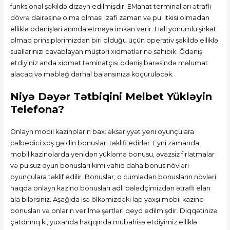
funksional şəkildə dizayn edilmişdir. EManat terminalları ətraflı
dövrə dairəsinə olma olması izafi zaman və pul itkisi olmadan
elliklə ödənişləri anında etməyə imkan verir. Həll yönümlü şirkət
olmaq prinsiplərimizdən biri olduğu üçün operativ şəkildə elliklə
suallarınızı cavablayan müştəri xidmətlərinə sahibik. Ödəniş
etdiyiniz anda xidmət təminatçısı ödəniş barəsində məlumat
alacaq və məbləğ dərhal balansınıza köçürüləcək.
Niyə Dəyər Tətbiqini Melbet Yükləyin
Telefona?
Onlayn mobil kazinoların bax: əksəriyyət yeni oyunçulara
cəlbedici xoş gəldin bonusları təklifi edirlər. Eyni zamanda,
mobil kazinolarda yenidən yükləmə bonusu, əvəzsiz fırlatmalar
və pulsuz oyun bonusları kimi vahid daha bonus növləri
oyunçulara təklif edilir. Bonuslar, o cümlədən bonusların növləri
haqda onlayn kazino bonusları adlı bələdçimizdən ətraflı elan
ala bilərsiniz. Aşağıda isə ölkəmizdəki lap yaxşı mobil kazino
bonusları və onların verilmə şərtləri qeyd edilmişdir. Diqqətinizə
çatdırırıq ki, yuxarıda haqqında mübahisə etdiyimiz elliklə