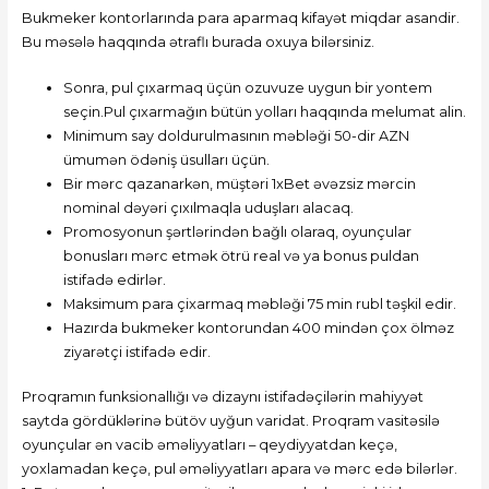
Bukmeker kontorlarında para aparmaq kifayət miqdar asandir.
Bu məsələ haqqında ətraflı burada oxuya bilərsiniz.
Sonra, pul çıxarmaq üçün ozuvuze uygun bir yontem
seçin.Pul çıxarmağın bütün yolları haqqında melumat alin.
Minimum say doldurulmasının məbləği 50-dir AZN
ümumən ödəniş üsulları üçün.
Bir mərc qazanarkən, müştəri 1xBet əvəzsiz mərcin
nominal dəyəri çıxılmaqla uduşları alacaq.
Promosyonun şərtlərindən bağlı olaraq, oyunçular
bonusları mərc etmək ötrü real və ya bonus puldan
istifadə edirlər.
Maksimum para çixarmaq məbləği 75 min rubl təşkil edir.
Hazırda bukmeker kontorundan 400 mindən çox ölməz
ziyarətçi istifadə edir.
Proqramın funksionallığı və dizaynı istifadəçilərin mahiyyət
saytda gördüklərinə bütöv uyğun varidat. Proqram vasitəsilə
oyunçular ən vacib əməliyyatları – qeydiyyatdan keçə,
yoxlamadan keçə, pul əməliyyatları apara və mərc edə bilərlər.