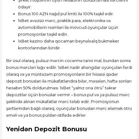
Şirkət müştərinin oyun hesabının doldurulması xərclərini
ödəyir.
Bonus 100 AZN nağd pul limiti ilə 100% təşkil edir.
1xBet əvəzsiz mərc, praktik para, elektronika və
avtomobillərin rəsmləri ilə mövcud oyunçular üçün
promosyonlar təşkil edin.
1xBet kazino daha qocaman beynəlxalq bukmeker
kontorlarından biridir.
Bir üsul olaraq, pulsuz mərcin cücərmə tarixi mal, bundan sonra
bonus mərcləri ləğv edilir. 1xBet nadir ahəngdar oyunçuları fərdi
olaraq və ya müntəzəm promosyonların bir hissəsi qədər
depozit bonusları ilə mükafatlandıra bilər, məsələn, həftə sonları
hesabın 50% doldurulması. 1xBet “yalnız ona ötrü” təkrar
depozitlər üçün bonuslar vermir – bonus pul və ya pulsuz mərc
şəklində alınan mükafatlar mərc tələb edir. Promosyonun
şərtlərindən bağlı olaraq, oyunçular bonusları mərc eləmək ötrü
əməli və ya bonus puldan istifadə edirlər.
Yenidən Depozit Bonusu