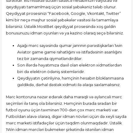
sürətlidir. Bu hissədə sizdən sadəcə hesabınızın valyutası və
qeydiyyatı tamamlmaq üçün sosial şəbəkəniz tələb olunur.
Qeydiyyat prosesinizi “Facebook, Google, Vkontakt, Twitter”
kimi bir neçə məşhur sosial şəbəkələr vasitəsi ilə tamamlaya
bilərsiniz. Üstəlik MostBet qeydiyyat prosesində xoş gəldin
bonusunuzu idman oyunları və ya kazino olaraq seçə bilərsiniz.
Aşağı mərc sayəsində qumar janrının pərəstişkarları 1win
Aviator game game rahatlığını və istifadəsinin asanlığını
tez bir zamanda qiymətləndirdilər.
Son illərdə həyatımıza daxil olan elektron xidmətlərdən
biri də elektron ödəniş sistemləridir.
Qeydiyyatın çətinliyinə, həmçinin hesabın bloklanmasına
gəldikdə, dərhal dəstək xidməti ilə əlaqə saxlamalısınız.
Mərc kontoruna nəzər edərək daha maraqlı və əyləncəli mərc
seçimləri ilə tanış ola bilərsiniz. Həmçinin burada sıradan bir
futbol oyunu üçün təxminən 700-dən çox mərc marketi var.
Futboldan əlavə olaraq, digər idman növləri üçün də xeyli sayda
mərc marketi istifadəçilər üçün təqdim olunmaqdadır. Üstəlik
1Win idman mərcləri bukmeker şirkətində istənilən idman