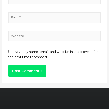
Save my name, email, and website in this browser for
the next time I comment.