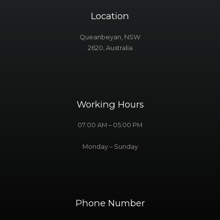
Location
Queanbeyan, NSW
2620, Australia
Working Hours
07:00 AM – 05:00 PM
Monday – Sunday
Phone Number