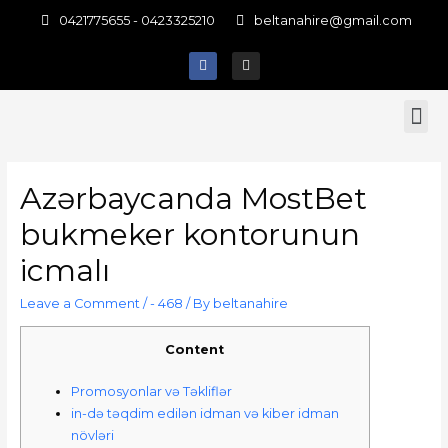
0421775655 - 0423325210
beltanahire@gmail.com
Azərbaycanda MostBet
bukmeker kontorunun
icmalı
Leave a Comment
/
- 468
/ By
beltanahire
Content
Promosyonlar və Təkliflər
in-də təqdim edilən idman və kiber idman
növləri