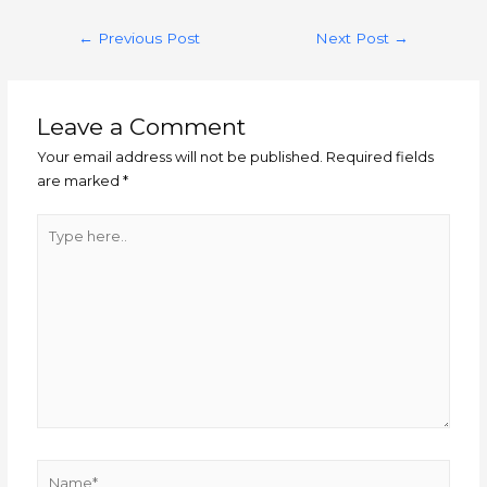
←
Previous Post
Next Post
→
Leave a Comment
Your email address will not be published.
Required fields
are marked
*